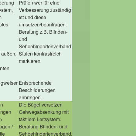
derung
Prüfen wer für eine
system,
Verbesserung zuständig
m
ist und diese
ofes.
umsetzen/beantragen.
Beratung z.B. Blinden-
und
Sehbehindertenverband.
d außen,
Stufen kontrastreich
markieren.
anten
gweiser
Entsprechende
Beschilderungen
anbringen.
en
Die Bügel versetzen
ingen
Gehwegabsenkung mit
=>
taktilem Leitsystem.
agen /
Beratung Blinden- und
die
Sehbehindertenverband.