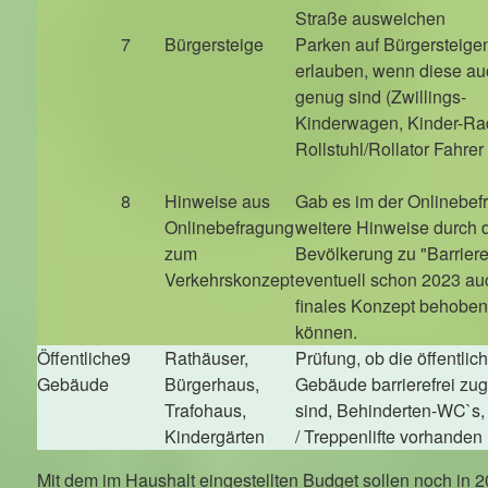
Straße ausweichen
7
Bürgersteige
Parken auf Bürgersteige
erlauben, wenn diese auc
genug sind (Zwillings-
Kinderwagen, Kinder-Rad
Rollstuhl/Rollator Fahrer
8
Hinweise aus
Gab es im der Onlinebef
Onlinebefragung
weitere Hinweise durch 
zum
Bevölkerung zu "Barriere
Verkehrskonzept
eventuell schon 2023 a
finales Konzept behobe
können.
Öffentliche
9
Rathäuser,
Prüfung, ob die öffentlic
Gebäude
Bürgerhaus,
Gebäude barrierefrei zu
Trafohaus,
sind, Behinderten-WC`s,
Kindergärten
/ Treppenlifte vorhanden
Mit dem im Haushalt eingestellten Budget sollen noch in