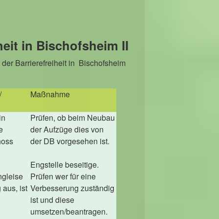
eit in Bischofsheim II
der Barrierefreiheit in Bischofsheim
/
Maßnahme
in
Prüfen, ob beim Neubau
e
der Aufzüge dies von
hoss
der DB vorgesehen ist.
Engstelle beseitige.
gleise
Prüfen wer für eine
aus, ist
Verbesserung zuständig
ist und diese
umsetzen/beantragen.