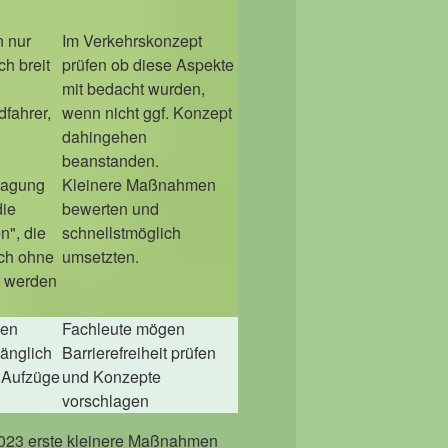
n nur
Im Verkehrskonzept
h breit
prüfen ob diese Aspekte
mit bedacht wurden,
fahrer,
wenn nicht ggf. Konzept
dahingehen
beanstanden.
ragung
Kleinere Maßnahmen
die
bewerten und
n", die
schnellstmöglich
uch ohne
umsetzten.
n werden
hen
Fachleute mögen
gänglich
Barrierefreiheit prüfen
 Aufzüge
und Konzepte
vorschlagen
 2023 erste kleinere Maßnahmen