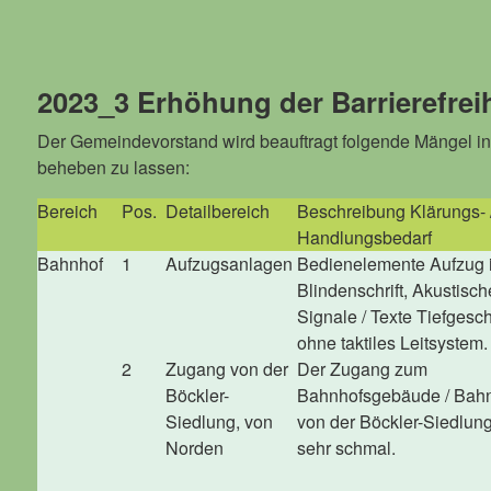
2023_3 Erhöhung der Barrierefreih
Der Gemeindevorstand wird beauftragt folgende Mängel in 
beheben zu lassen:
Bereich
Pos.
Detailbereich
Beschreibung Klärungs- 
Handlungsbedarf
Bahnhof
1
Aufzugsanlagen
Bedienelemente Aufzug 
Blindenschrift, Akustisch
Signale / Texte Tiefgesc
ohne taktiles Leitsystem.
2
Zugang von der
Der Zugang zum
Böckler-
Bahnhofsgebäude / Bahn
Siedlung, von
von der Böckler-Siedlung 
Norden
sehr schmal.