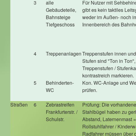
3
alle
Für Nutzer mit Sehbehin
Gebäudeteile,
gibt es kein taktiles Leit
Bahnsteige
weder im Außen- noch i
Tiefgeschoss
Innenbereich des Bahnh
4
Treppenanlagen
Treppenstufen innen un
Stufen sind "Ton in Ton",
Treppenstufen / Stufenk
kontrastreich markieren.
5
Behinderten-
Kon. WC-Anlage und We
WC
prüfen.
Straßen
6
Zebrastreifen
Prüfung: Die vorhanden
Frankfurterstr. /
Stahlbügel haben zu ger
Schulstr.
Abstand, Laternenmast 
Rollstuhlfahrer / Kinderw
Radfahrer müssen über 