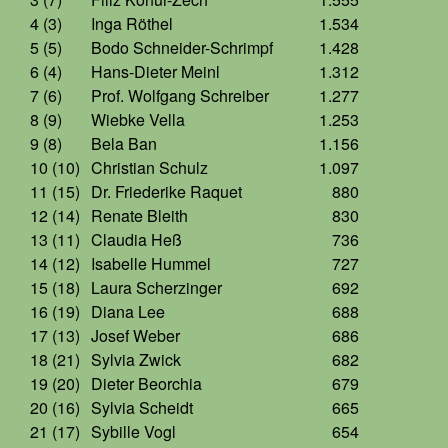
4 (3)
Inga Röthel
1.534
5 (5)
Bodo Schneider-Schrimpf
1.428
6 (4)
Hans-Dieter Meinl
1.312
7 (6)
Prof. Wolfgang Schreiber
1.277
8 (9)
Wiebke Vella
1.253
9 (8)
Bela Ban
1.156
10 (10)
Christian Schulz
1.097
11 (15)
Dr. Friederike Raquet
880
12 (14)
Renate Bleith
830
13 (11)
Claudia Heß
736
14 (12)
Isabelle Hummel
727
15 (18)
Laura Scherzinger
692
16 (19)
Diana Lee
688
17 (13)
Josef Weber
686
18 (21)
Sylvia Zwick
682
19 (20)
Dieter Beorchia
679
20 (16)
Sylvia Scheidt
665
21 (17)
Sybille Vogl
654